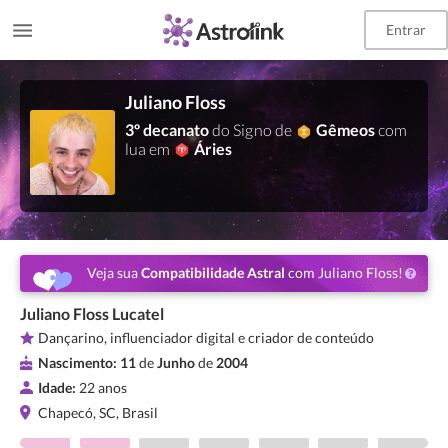
Entrar
Juliano Floss
3º decanato
do Signo de
Gêmeos
com
lua em
Áries
Veja sua
Compatibilidade Astral
com Juliano Floss!
Juliano Floss Lucatel
Dançarino, influenciador digital e criador de conteúdo
Nascimento:
11
de
Junho
de
2004
Idade:
22 anos
Chapecó, SC, Brasil