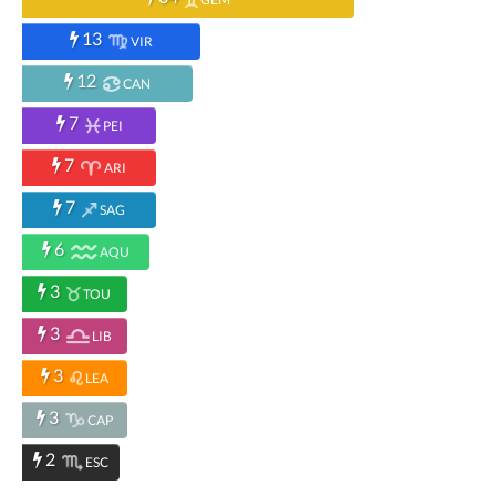
13
VIR
12
CAN
7
PEI
7
ARI
7
SAG
6
AQU
3
TOU
3
LIB
3
LEA
3
CAP
2
ESC