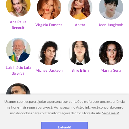
Ana Paula
Virgínia Fonseca
Anitta
Jeon Jungkook
Renault
Luiz Inácio Lula
Michael Jackson
Billie Eilish
Marina Sena
da Silva
Usamos cookies para ajudar a personalizar conteúdo e oferecer uma experiência
melhor e mais segura para você. Ao navegar no Astrolink, você concorda com o
Neymar Jr
uso de cookies para coletar informações dentro e fora do site.
Saiba mais!
Ver mais
Entendi!