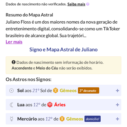
Dados de nascimento não verificados.
Saiba mais
Resumo do Mapa Astral
Juliano Floss é um dos maiores nomes da nova geração de
entretenimento digital, consolidando-se como um TikToker
brasileiro de alcance global. Sua trajetóri...
Ler mais
Signo e Mapa Astral de Juliano
Atenção:
Dados de nascimento sem informação de horário.
Ascendente
e
Meio do Céu
não serão exibidos.
Os Astros nos Signos:
21°
Sol
aos
Sol de
Gêmeos
3º decanato
12°
Lua
aos
de
Áries
12°
Mercúrio
aos
de
Gêmeos
domicílio!