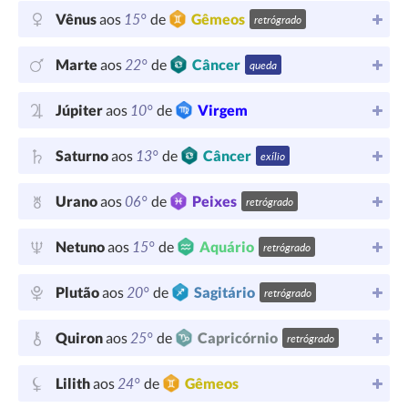
15°
Vênus
aos
de
Gêmeos
retrógrado
22°
Marte
aos
de
Câncer
queda
10°
Júpiter
aos
de
Virgem
13°
Saturno
aos
de
Câncer
exílio
06°
Urano
aos
de
Peixes
retrógrado
15°
Netuno
aos
de
Aquário
retrógrado
20°
Plutão
aos
de
Sagitário
retrógrado
25°
Quiron
aos
de
Capricórnio
retrógrado
24°
Lilith
aos
de
Gêmeos