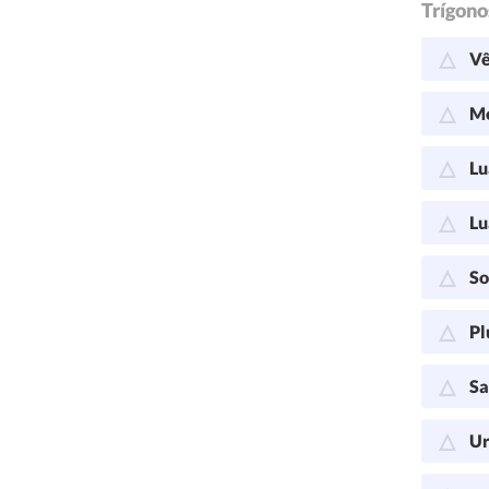
Trígono
Vê
Me
Lu
Lu
So
Pl
Sa
Ur