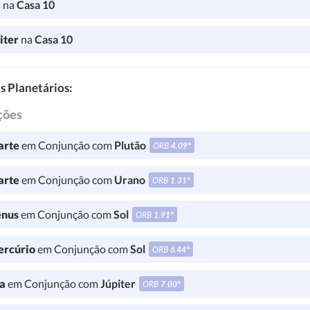
a
na
Casa 10
iter
na
Casa 10
s Planetários:
ções
rte
em Conjunção com
Plutão
ORB
4.09°
rte
em Conjunção com
Urano
ORB
1.31°
nus
em Conjunção com
Sol
ORB
1.91°
rcúrio
em Conjunção com
Sol
ORB
6.44°
a
em Conjunção com
Júpiter
ORB
7.00°