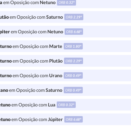
a
em Oposição com
Netuno
ORB
0.32°
utão
em Oposição com
Saturno
ORB
2.29°
piter
em Oposição com
Netuno
ORB
6.68°
turno
em Oposição com
Marte
ORB
1.80°
turno
em Oposição com
Plutão
ORB
2.29°
turno
em Oposição com
Urano
ORB
0.49°
ano
em Oposição com
Saturno
ORB
0.49°
tuno
em Oposição com
Lua
ORB
0.32°
tuno
em Oposição com
Júpiter
ORB
6.68°