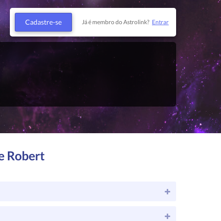
Cadastre-se
Já é membro do Astrolink?
Entrar
e Robert