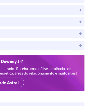
t Downey Jr?
nalizado! Receba uma análise detalhada com
ergética, áreas do relacionamento e muito mais!
ade Astral