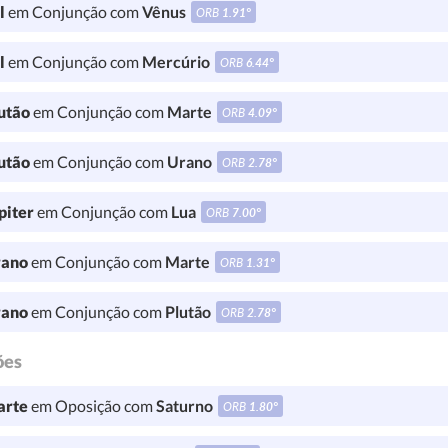
l
em Conjunção com
Vênus
ORB
1.91°
l
em Conjunção com
Mercúrio
ORB
6.44°
utão
em Conjunção com
Marte
ORB
4.09°
utão
em Conjunção com
Urano
ORB
2.78°
piter
em Conjunção com
Lua
ORB
7.00°
ano
em Conjunção com
Marte
ORB
1.31°
ano
em Conjunção com
Plutão
ORB
2.78°
ões
rte
em Oposição com
Saturno
ORB
1.80°