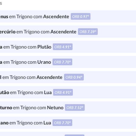
s
nus
em Trígono com
Ascendente
ORB
0.97°
rcúrio
em Trígono com
Ascendente
ORB
7.39°
a
em Trígono com
Plutão
ORB
4.91°
a
em Trígono com
Urano
ORB
7.70°
l
em Trígono com
Ascendente
ORB
0.94°
utão
em Trígono com
Lua
ORB
4.91°
turno
em Trígono com
Netuno
ORB
7.52°
ano
em Trígono com
Lua
ORB
7.70°