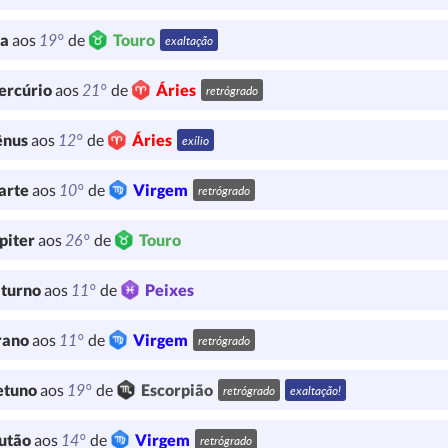
19°
ua
aos
de
Touro
exaltação
21°
ercúrio
aos
de
Áries
retrógrado
12°
ênus
aos
de
Áries
exílio
10°
arte
aos
de
Virgem
retrógrado
26°
piter
aos
de
Touro
11°
turno
aos
de
Peixes
11°
rano
aos
de
Virgem
retrógrado
19°
etuno
aos
de
Escorpião
retrógrado
exaltação!
14°
utão
aos
de
Virgem
retrógrado