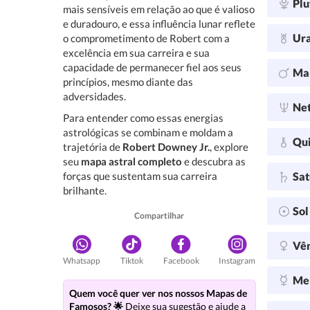
Plu
mais sensíveis em relação ao que é valioso
e duradouro, e essa influência lunar reflete
Ur
o comprometimento de Robert com a
excelência em sua carreira e sua
capacidade de permanecer fiel aos seus
Ma
princípios, mesmo diante das
adversidades.
Ne
Para entender como essas energias
astrológicas se combinam e moldam a
Qu
trajetória de
Robert Downey Jr.
, explore
seu
mapa astral completo
e descubra as
forças que sustentam sua carreira
Sa
brilhante.
So
Compartilhar
Vê
Whatsapp
Tiktok
Facebook
Instagram
Me
Quem você quer ver nos nossos Mapas de
Famosos? 🌟
Deixe sua sugestão e ajude a