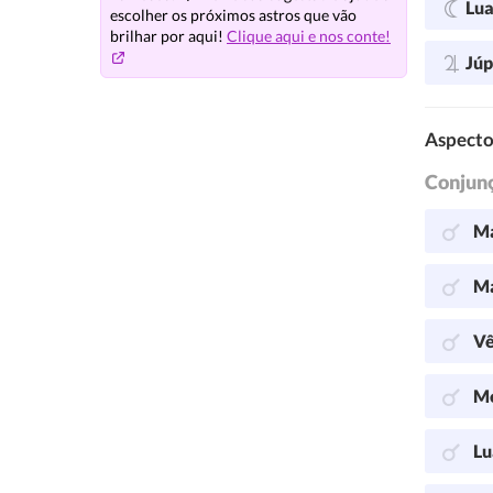
Lu
escolher os próximos astros que vão
brilhar por aqui!
Clique aqui e nos conte!
Júp
Aspecto
Conjun
Ma
Ma
Vê
Me
Lu