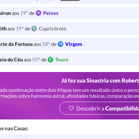
19°
uiron
aos
de
Peixes
19°
lith
aos
de
Capricórnio
18°
rte da Fortuna
aos
de
Virgem
03°
io do Céu
aos
de
Touro
Já fez sua Sinastria com Rober
ada combinação entre dois Mapas tem um resultado único e perso
rmações sobre harmonia astral, afinidades básicas, comparação en
Descobrir a
Compatibilid
s nas Casas: