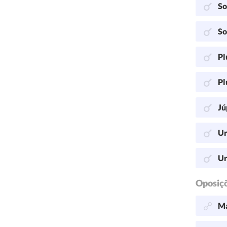
So
So
Pl
Pl
Jú
Ur
Ur
Oposiç
Ma