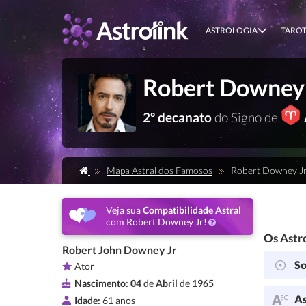
ASTROLOGIA
TARO
Robert Downey 
2º decanato
do Signo de
Mapa Astral dos Famosos
Robert Downey J
Veja sua
Compatibilidade Astral
com Robert Downey Jr!
Os Astro
Robert John Downey Jr
So
Ator
Nascimento:
04
de
Abril
de
1965
As
Idade:
61 anos