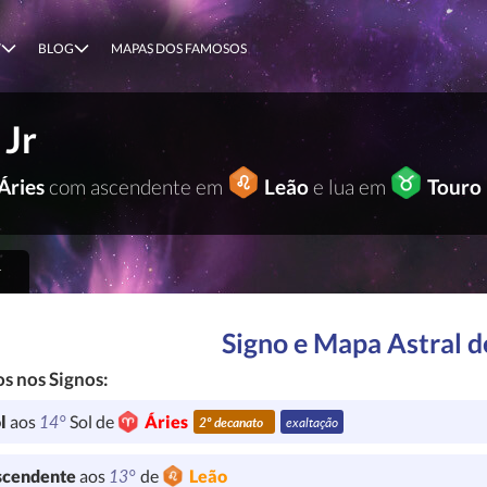
T
BLOG
MAPAS DOS FAMOSOS
Jr
Áries
com ascendente em
Leão
e lua em
Touro
r
Signo e Mapa Astral d
s nos Signos:
14°
l
aos
Sol de
Áries
2º decanato
exaltação
13°
cendente
aos
de
Leão