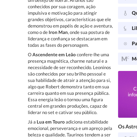
um desejo de liderar. Arianos são
conhecidos por sua coragem, ação
Q
impulsiva e motivação para atingir
grandes objetivos, características que ele
demonstrou em papéis de ação e aventura,
Li
como o de
Iron Man
, onde sua postura de
liderança e confiança se destacaram em
Pa
todas as fases do personagem.
O
Ascendente em Leão
confere-lhe uma
Me
presença magnética, charme natural e a
necessidade de ser reconhecido. Leoninos
são conhecidos por seu brilho pessoal e
sua habilidade de atrair a atenção para si,
algo que Robert demonstra tanto em sua
C
carreira quanto em sua presença pública.
info
Essa energia leão o tornou uma figura
central em grandes produções, capaz de
liderar no set e cativar seu público.
Já a
Lua em Touro
adiciona estabilidade
Os Astro
emocional, perseverança e um apreço pela
beleza e qualidade. Taurinos tendem a ser