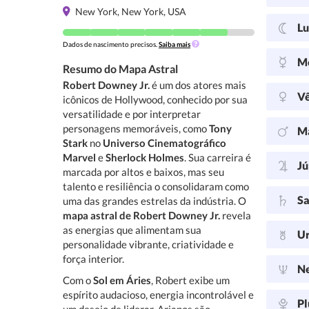
New York, New York, USA
L
Dados de nascimento precisos.
Saiba mais
M
Resumo do Mapa Astral
Robert Downey Jr.
é um dos atores mais
V
icônicos de Hollywood, conhecido por sua
versatilidade e por interpretar
personagens memoráveis, como
Tony
M
Stark
no
Universo Cinematográfico
Marvel
e
Sherlock Holmes
. Sua carreira é
Jú
marcada por altos e baixos, mas seu
talento e resiliência o consolidaram como
Sa
uma das grandes estrelas da indústria. O
mapa astral de Robert Downey Jr.
revela
as energias que alimentam sua
U
personalidade vibrante, criatividade e
força interior.
N
Com o
Sol em Áries
, Robert exibe um
espírito audacioso, energia incontrolável e
Pl